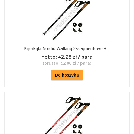
Kije/kijki Nordic Walking 3-segmentowe +...
netto:
42,28 zł / para
(brutto:
52,00 zł / para
)
Do koszyka