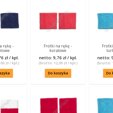
a rękę -
Frotki na rękę -
Frotki
atowe
koralowe
tur
6 zł / kpl.
netto:
9,76 zł / kpl.
netto:
9
00 zł / kpl.
)
(brutto:
12,00 zł / kpl.
)
(brutto:
szyka
Do koszyka
Do 