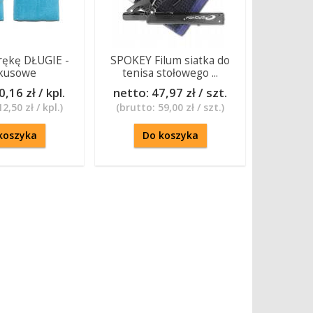
 rękę DŁUGIE -
SPOKEY Filum siatka do
kusowe
tenisa stołowego ...
0,16 zł / kpl.
netto:
47,97 zł / szt.
12,50 zł / kpl.
)
(brutto:
59,00 zł / szt.
)
koszyka
Do koszyka