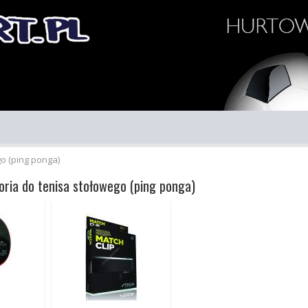
go (ping ponga)
oria do tenisa stołowego (ping ponga)