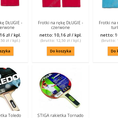
ękę DŁUGIE -
Frotki na rękę DŁUGIE -
Frotki na
zerwone
czerwone
tur
16 zł / kpl.
netto:
10,16 zł / kpl.
netto:
1
50 zł / kpl.
)
(brutto:
12,50 zł / kpl.
)
(brutto:
szyka
Do koszyka
Do 
etka Toledo
STIGA rakietka Tornado