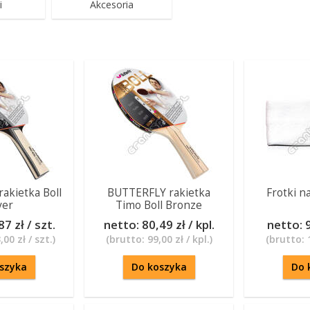
i
Akcesoria
akietka Boll
BUTTERFLY rakietka
Frotki na
ver
Timo Boll Bronze
87 zł / szt.
netto:
80,49 zł / kpl.
netto:
9
,00 zł / szt.
)
(brutto:
99,00 zł / kpl.
)
(brutto:
szyka
Do koszyka
Do 