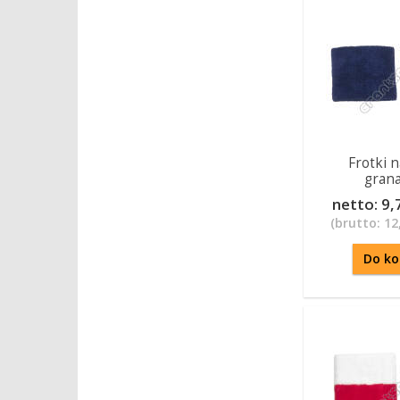
Frotki n
gran
netto:
9,7
(brutto:
12,
Do ko