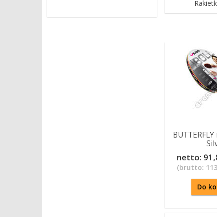
Rakietk
BUTTERFLY r
Sil
netto:
91,
(brutto:
113
Do ko