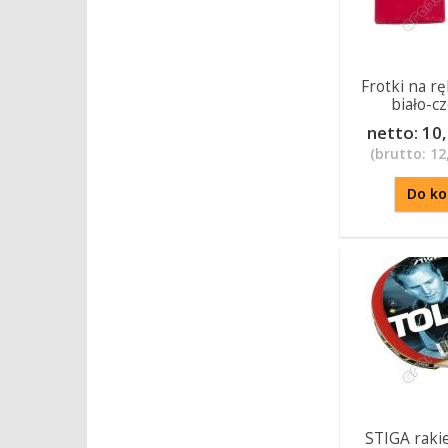
Frotki na r
biało-c
netto:
10,
(brutto:
12,
Do ko
STIGA raki