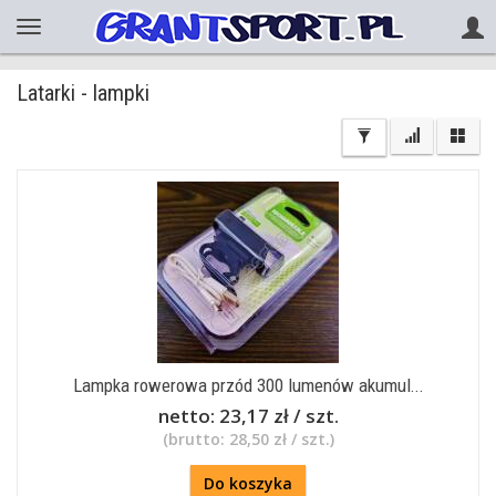
Latarki - lampki
Lampka rowerowa przód 300 lumenów akumul...
netto:
23,17 zł / szt.
(brutto:
28,50 zł / szt.
)
Do koszyka