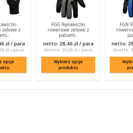
awiczki
FGG Rękawiczki
FGN R
 żelowe z
rowerowe żelowe z
rowero
mi...
palcami...
pal
6 zł / para
netto:
28,46 zł / para
netto:
28
00 zł / para
)
(brutto:
35,00 zł / para
)
(brutto:
3
z opcje
Wybierz opcje
Wybi
uktu
produktu
pr