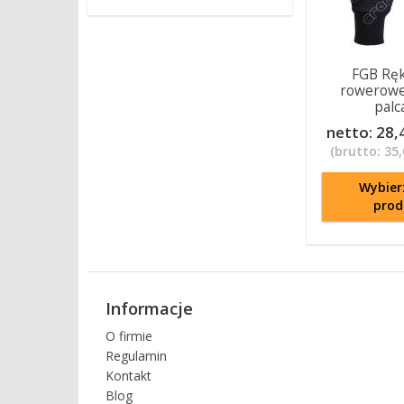
FGB Ręk
rowerowe
palca
netto:
28,4
(brutto:
35,
Wybier
prod
Informacje
O firmie
Regulamin
Kontakt
Blog