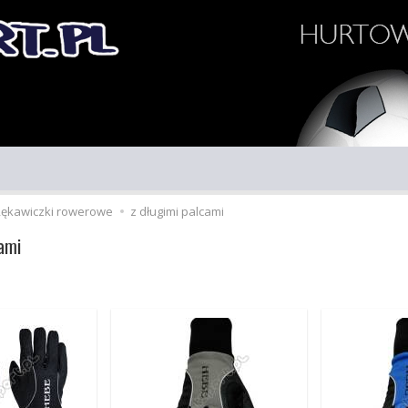
ękawiczki rowerowe
z długimi palcami
ami