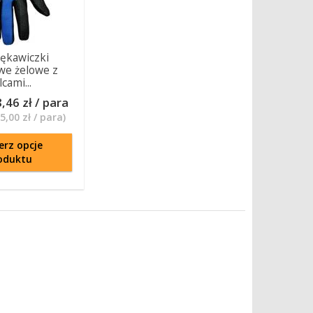
ękawiczki
we żelowe z
cami...
,46 zł / para
5,00 zł / para
)
erz opcje
oduktu