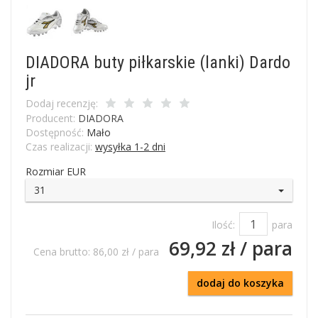
DIADORA buty piłkarskie (lanki) Dardo
jr
Dodaj recenzję:
Producent:
DIADORA
Dostępność:
Mało
Czas realizacji:
wysyłka 1-2 dni
Rozmiar EUR
31
Ilość:
para
69,92 zł
/ para
Cena brutto:
86,00 zł
/ para
dodaj do koszyka