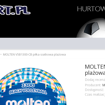
MOLTEN V5B1300-CB piłka siatkowa plażowa
MOLTEN
plażow
Dodaj recenz
Producent:
M
Dostępność:
Czas realizacj