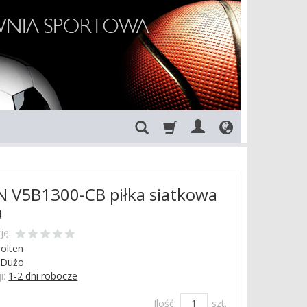
 V5B1300-CB piłka siatkowa
a
ję:
olten
Dużo
i:
1-2 dni robocze
Ilość:
szt.