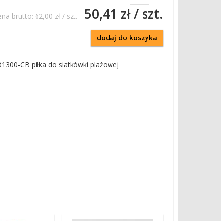
50,41 zł
/ szt.
ena brutto:
62,00 zł
/ szt.
dodaj do koszyka
300-CB piłka do siatkówki plażowej